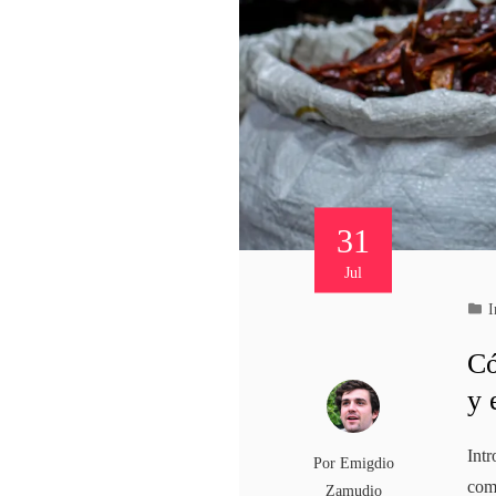
31
Jul
I
Có
y 
Intr
Por
Emigdio
com
Zamudio