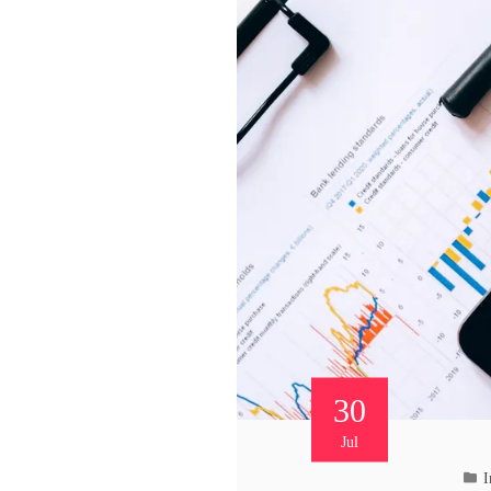
30
Jul
I