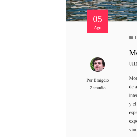
05
Ago
I
Mo
tu
Mon
Por
Emigdio
de a
Zamudio
int
y el
espe
expo
vin