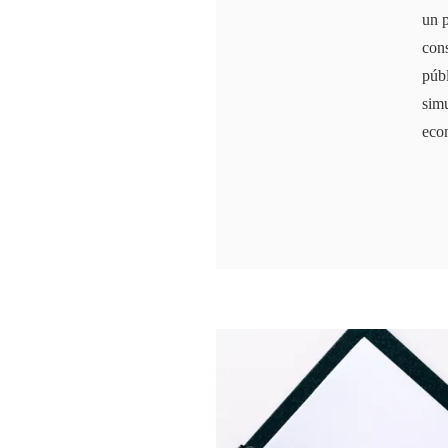
un p
con
públ
simu
eco