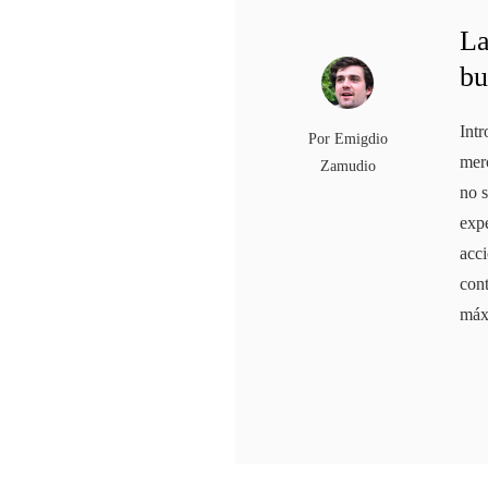
La
bu
Intr
Por
Emigdio
mer
Zamudio
no 
expe
acci
cont
máx