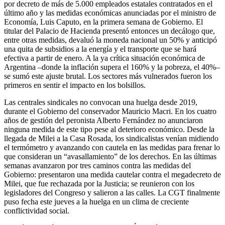
por decreto de más de 5.000 empleados estatales contratados en el
último año y las medidas económicas anunciadas por el ministro de
Economía, Luis Caputo, en la primera semana de Gobierno. El
titular del Palacio de Hacienda presentó entonces un decálogo que,
entre otras medidas, devaluó la moneda nacional un 50% y anticipó
una quita de subsidios a la energía y el transporte que se hará
efectiva a partir de enero. A la ya crítica situación económica de
Argentina –donde la inflación supera el 160% y la pobreza, el 40%–
se sumó este ajuste brutal. Los sectores más vulnerados fueron los
primeros en sentir el impacto en los bolsillos.
Las centrales sindicales no convocan una huelga desde 2019,
durante el Gobierno del conservador Mauricio Macri. En los cuatro
años de gestión del peronista Alberto Fernández no anunciaron
ninguna medida de este tipo pese al deterioro económico. Desde la
llegada de Milei a la Casa Rosada, los sindicalistas venían midiendo
el termómetro y avanzando con cautela en las medidas para frenar lo
que consideran un “avasallamiento” de los derechos. En las últimas
semanas avanzaron por tres caminos contra las medidas del
Gobierno: presentaron una medida cautelar contra el megadecreto de
Milei, que fue rechazada por la Justicia; se reunieron con los
legisladores del Congreso y salieron a las calles. La CGT finalmente
puso fecha este jueves a la huelga en un clima de creciente
conflictividad social.