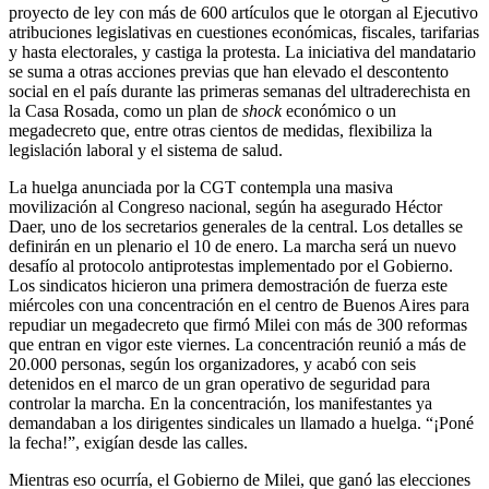
proyecto de ley con más de 600 artículos que le otorgan al Ejecutivo
atribuciones legislativas en cuestiones económicas, fiscales, tarifarias
y hasta electorales, y castiga la protesta. La iniciativa del mandatario
se suma a otras acciones previas que han elevado el descontento
social en el país durante las primeras semanas del ultraderechista en
la Casa Rosada, como un plan de
shock
económico o un
megadecreto que, entre otras cientos de medidas, flexibiliza la
legislación laboral y el sistema de salud.
La huelga anunciada por la CGT contempla una masiva
movilización al Congreso nacional, según ha asegurado Héctor
Daer, uno de los secretarios generales de la central. Los detalles se
definirán en un plenario el 10 de enero. La marcha será un nuevo
desafío al protocolo antiprotestas implementado por el Gobierno.
Los sindicatos hicieron una primera demostración de fuerza este
miércoles con una concentración en el centro de Buenos Aires para
repudiar un megadecreto que firmó Milei con más de 300 reformas
que entran en vigor este viernes. La concentración reunió a más de
20.000 personas, según los organizadores, y acabó con seis
detenidos en el marco de un gran operativo de seguridad para
controlar la marcha. En la concentración, los manifestantes ya
demandaban a los dirigentes sindicales un llamado a huelga. “¡Poné
la fecha!”, exigían desde las calles.
Mientras eso ocurría, el Gobierno de Milei, que ganó las elecciones