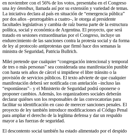
en noviembre con el 56% de los votos, presentaba en el Congreso
una
ley ómnibus,
llamada así por su extensión y variedad de temas.
La iniciativa declara al país en situación de “emergencia pública”
por dos años –prorrogables a cuatro–, le otorga al presidente
facultades legislativas y cambia de raíz buena parte de la estructura
política, social y económica de Argentina. El proyecto, que será
tratado en sesiones extraordinarias por el Congreso, incluye un
endurecimiento de las sanciones contra la protesta social y da forma
de ley al protocolo antiprotestas que firmó hace dos semanas la
ministra de Seguridad, Patricia Bullrich.
Milei pretende que cualquier “congregación intencional y temporal
de tres o más personas” sea considerada una manifestación punible
con hasta seis años de cárcel si impidiese el libre tránsito o la
provisión de servicios públicos. El texto advierte de que cualquier
manifestación deberá ser notificada con antelación –incluso las
“espontáneas”– y el Ministerio de Seguridad podrá oponerse o
proponer cambios. Además, los organizadores sociales deberán
declarar quiénes son los responsables de las convocatorias para
facilitar su identificación en caso de merecer sanciones penales. El
proyecto de ley también introduce modificaciones al Código Penal
para ampliar el derecho de la legítima defensa y dar un respaldo
mayor a las fuerzas de seguridad.
El descontento social también ha estado alimentado por el despido