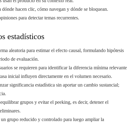
 usan el producto en su contexto real.
 dónde hacen clic, cómo navegan y dónde se bloquean.
piniones para detectar temas recurrentes.
s estadísticos
forma aleatoria para estimar el efecto causal, formulando hipótesis
riodo de evaluación.
arios se requieren para identificar la diferencia mínima relevante
 tasa inicial influyen directamente en el volumen necesario.
zar significancia estadística sin aportar un cambio sustancial;
cia.
uilibrar grupos y evitar el peeking, es decir, detener el
eliminares.
n grupo reducido y controlado para luego ampliar la