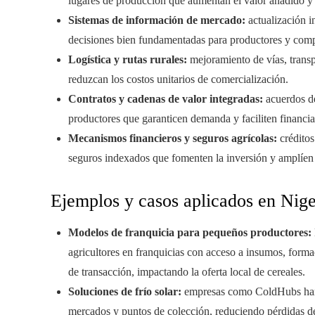
lugares de producción que aumentan el valor añadido y a
Sistemas de información de mercado:
actualización i
decisiones bien fundamentadas para productores y comp
Logística y rutas rurales:
mejoramiento de vías, transp
reduzcan los costos unitarios de comercialización.
Contratos y cadenas de valor integradas:
acuerdos de
productores que garanticen demanda y faciliten financi
Mecanismos financieros y seguros agrícolas:
créditos
seguros indexados que fomenten la inversión y amplíen 
Ejemplos y casos aplicados en Nige
Modelos de franquicia para pequeños productores:
agricultores en franquicias con acceso a insumos, form
de transacción, impactando la oferta local de cereales.
Soluciones de frío solar:
empresas como ColdHubs han i
mercados y puntos de colección, reduciendo pérdidas de