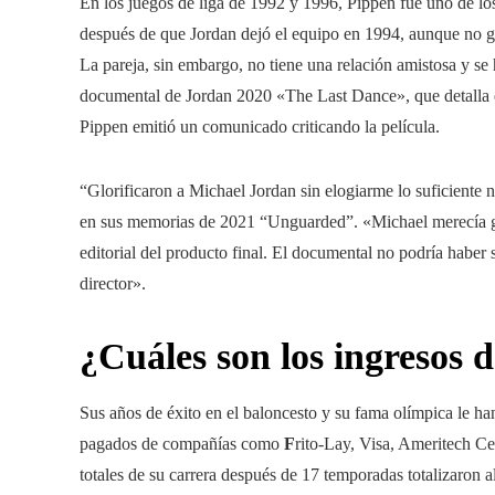
En los juegos de liga de 1992 y 1996, Pippen fue uno de l
después de que Jordan dejó el equipo en 1994, aunque no g
La pareja, sin embargo, no tiene una relación amistosa y se 
documental de Jordan 2020 «The Last Dance», que detalla el
Pippen emitió un comunicado criticando la película.
“Glorificaron a Michael Jordan sin elogiarme lo suficiente 
en sus memorias de 2021 “Unguarded”. «Michael merecía gra
editorial del producto final. El documental no podría haber 
director».
¿Cuáles son los ingresos 
Sus años de éxito en el baloncesto y su fama olímpica le ha
pagados de compañías como
F
rito-Lay, Visa, Ameritech C
totales de su carrera después de 17 temporadas totalizaron