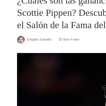
¿Cuáles son las gananci
Scottie Pippen? Descub
el Salón de la Fama de
Emigdio Zamudio
Hace 4 años