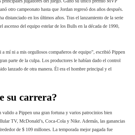
os principales jugadores del juego. Ganó su único premio MVP
anó otro campeonato hasta que Jordan regresó dos años después.
ha distanciado en los últimos años. Tras el lanzamiento de la serie
 ascenso del equipo estelar de los Bulls en la década de 1990,
ni a mí ni a mis orgullosos compañeros de equipo”, escribió Pippen
n parte de la culpa. Los productores le habían dado el control
sido lanzado de otra manera. Él era el hombre principal y el
de su carrera?
n valido a Pippen una gran fortuna y varios patrocinios bien
ellular TV, McDonald’s, Coca-Cola y Nike. Además, las ganancias
 alrededor de $ 109 millones. La temporada mejor pagada fue