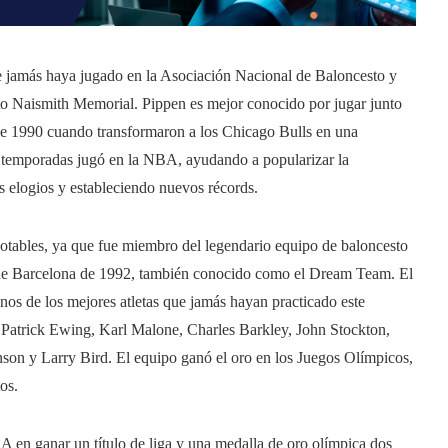
ue jamás haya jugado en la Asociación Nacional de Baloncesto y
sto Naismith Memorial. Pippen es mejor conocido por jugar junto
a de 1990 cuando transformaron a los Chicago Bulls en una
7 temporadas jugó en la NBA, ayudando a popularizar la
s elogios y estableciendo nuevos récords.
otables, ya que fue miembro del legendario equipo de baloncesto
 de Barcelona de 1992, también conocido como el Dream Team. El
os de los mejores atletas que jamás hayan practicado este
 Patrick Ewing, Karl Malone, Charles Barkley, John Stockton,
nson y Larry Bird. El equipo ganó el oro en los Juegos Olímpicos,
os.
BA en ganar un título de liga y una medalla de oro olímpica dos