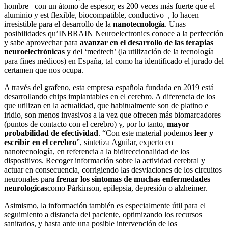
hombre –con un átomo de espesor, es 200 veces más fuerte que el
aluminio y est flexible, biocompatible, conductivo–, lo hacen
irresistible para el desarrollo de la
nanotecnología
. Unas
posibilidades qu’INBRAIN Neuroelectronics conoce a la perfección
y sabe aprovechar para
avanzar en el desarrollo de las terapias
neuroelectrónicas
y del ‘medtech’ (la utilización de la tecnología
para fines médicos) en España, tal como ha identificado el jurado del
certamen que nos ocupa.
A través del grafeno, esta empresa española fundada en 2019 está
desarrollando chips implantables en el cerebro. A diferencia de los
que utilizan en la actualidad, que habitualmente son de platino e
iridio, son menos invasivos a la vez que ofrecen más biomarcadores
(puntos de contacto con el cerebro) y, por lo tanto,
mayor
probabilidad de efectividad
. “Con este material podemos
leer y
escribir en el cerebro
”, sintetiza Aguilar, experto en
nanotecnología, en referencia a la bidireccionalidad de los
dispositivos. Recoger información sobre la actividad cerebral y
actuar en consecuencia, corrigiendo las desviaciones de los circuitos
neuronales para
frenar los sintomas de muchas enfermedades
neurologicas
como Párkinson, epilepsia, depresión o alzheimer.
Asimismo, la información también es especialmente útil para el
seguimiento a distancia del paciente, optimizando los recursos
sanitarios, y hasta ante una posible intervención de los