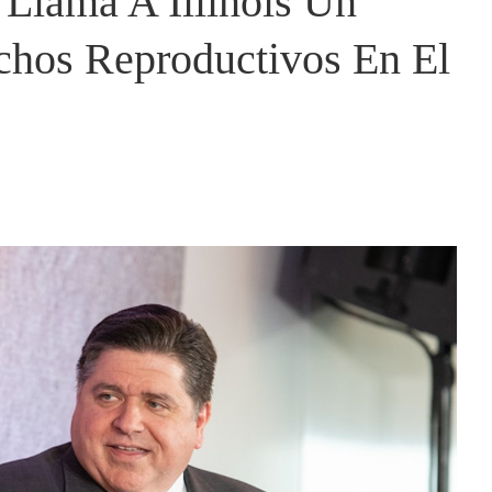
 Llama A Illinois Un
chos Reproductivos En El