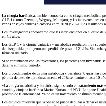
La
cirugía bariátrica
, también conocida como cirugía metabólica, p
GLP-1 (como Ozempic, Wegovy, Mounjaro) y las intervenciones en el es
varios ensayos clínicos aleatorios entre 2020 y 2024. Los resultados
Los investigadores encontraron que las intervenciones en el estilo de 
en 4,1 años.
Los GLP-1 y la cirugía bariátrica y metabólica resultaron muy superi
de
tirzepatida
produjeron una pérdida de peso del 21,1%. Sin embarg
fármaco utilizado.
Si se continuaban con las inyecciones, los pacientes con tirzepatida 
durante el mismo período.
Los procedimientos de cirugía metabólica y bariátrica, bypass gástri
pérdida de peso de aproximadamente el 25% se mantuvo hasta 10 años
«La cirugía metabólica y bariátrica sigue siendo el
tratamiento más e
estudio y cirujana bariátrica Marina Kurian, del NYU Langone Health
proceso de la enfermedad. Ya no es un tratamiento de último recurso
Los estudios muestran que la obesidad puede debilitar o dañar el sis