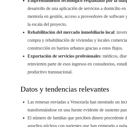
Emprendimiento tecnológico respaldado por la diá
desarrollo de una aplicación de servicios a domicilio e
mentoría en gestión, acceso a proveedores de software 
la escala del proyecto.
Rehabilitación del mercado inmobiliario local
: inver
compra y rehabilitación de viviendas y locales comercia
construcción en barrios urbanos gracias a estos flujos.
Exportación de servicios profesionales
: médicos, dise
reinvierten parte de esos ingresos en consultorios, estu
productivo transnacional.
Datos y tendencias relevantes
Las remesas enviadas a Venezuela han mostrado un increm
transformándose en una fuente evidente de sustento pa
El número de familias que perciben dinero procedente d
aquellos núcleos con parientes que han emigrado a paíse