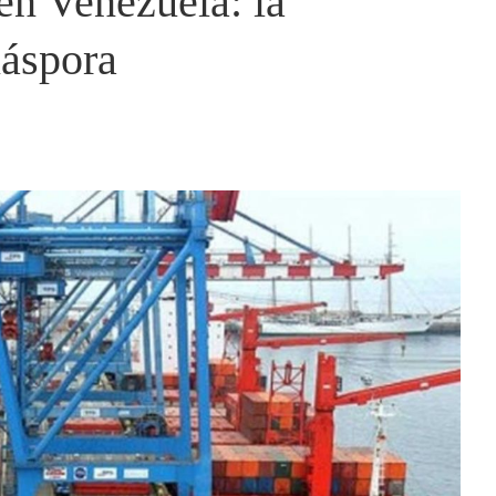
en Venezuela: la
iáspora