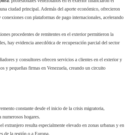
spora
: profesionales venezolanos en el exterior financiaron el
n una ciudad principal. Además del aporte económico, ofrecieron
y conexiones con plataformas de pago internacionales, acelerando
siones procedentes de remitentes en el exterior permitieron la
les, hay evidencia anecdótica de recuperación parcial del sector
ñadores y consultores ofrecen servicios a clientes en el exterior y
dios y pequeñas firmas en Venezuela, creando un circuito
ento constante desde el inicio de la crisis migratoria,
ra numerosos hogares.
el extranjero resulta especialmente elevado en zonas urbanas y en
s de la región o a Europa.