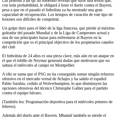
Las pruebas a las qu’ha sometido revelan que sufre una lesión que,
con toda probabilidad, le obligará à loser el duelo contra el Bayern,
pesa a que en el pasado el futbolista ya ha mostrado una gran
capacidad de recuperación. Los tiempos de curación de este tipo de
lesiones son difíciles de comprimir.
Un golpe duro para el líder de la liga francesa, que pierde al máximo
goleador del pasado Mundial y de la Liga de Campeones actual y
una de sus principales bazas para enfrentarse al Bayern en la
competición que es el principal objectivo de los propietarios cataríes
del club
El futbolista de 24 años es una pieza clave, más aún en un ataque en
el que el tobillo de Neymar generará dudas que motivaron que no
saltara el miércoles al campo en Montpellier.
A ello se suma que el PSG no ha conseguido sumar ningún refuerzo
ofensivo en el mercado vernal de fichajes y ha salido el español
Pablo Sarabia, cedido al Wolverhampton, lo que disminuyen las
opciones ofensivas del técnico Christophe Galtier para el partido
contra el equipo bávaro.
(También lea: Programación deportiva para el miércoles primero de
febrero).
Además del duelo ante el Bayern, Mbappé también se pierde el