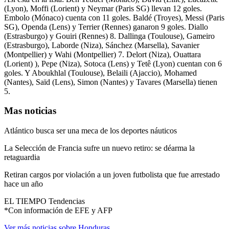
(Lyon), Moffi (Lorient) y Neymar (Paris SG) llevan 12 goles.
Embolo (Mónaco) cuenta con 11 goles. Baldé (Troyes), Messi (Paris
SG), Openda (Lens) y Terrier (Rennes) ganaron 9 goles. Diallo
(Estrasburgo) y Gouiri (Rennes) 8. Dallinga (Toulouse), Gameiro
(Estrasburgo), Laborde (Niza), Sánchez (Marsella), Savanier
(Montpellier) y Wahi (Montpellier) 7. Delort (Niza), Ouattara
(Lorient) ), Pepe (Niza), Sotoca (Lens) y Tetê (Lyon) cuentan con 6
goles. Y Aboukhlal (Toulouse), Belaili (Ajaccio), Mohamed
(Nantes), Saïd (Lens), Simon (Nantes) y Tavares (Marsella) tienen
5.
Mas noticias
Atlántico busca ser una meca de los deportes náuticos
La Selección de Francia sufre un nuevo retiro: se déarma la
retaguardia
Retiran cargos por violación a un joven futbolista que fue arrestado
hace un año
EL TIEMPO Tendencias
*Con información de EFE y AFP
Ver más noticias sobre Honduras