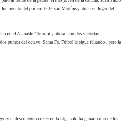
aró al frente de la pelota. el más joven de la cancha, Juan Pablo
 lucimiento del portero Jéfferson Martínez, titular en lugar del
leo en el Atanasio Girardot y ahora, con dos victorias
 dos puntos del octavo, Santa Fe. Fútbol le sigue faltando , pero la
ego y el descontento crece: en la Liga solo ha ganado uno de los