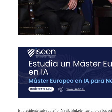
El presidente salvadoreño, Nayib Bukele, fue uno de los prim