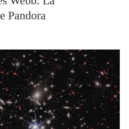
es Webb: La
e Pandora