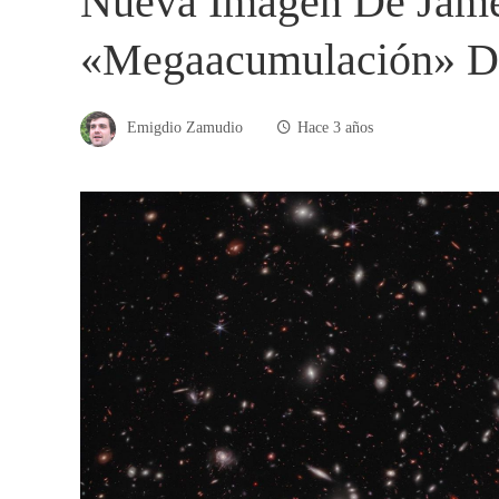
Nueva Imagen De Jam
«megaacumulación» D
Emigdio Zamudio
Hace 3 años