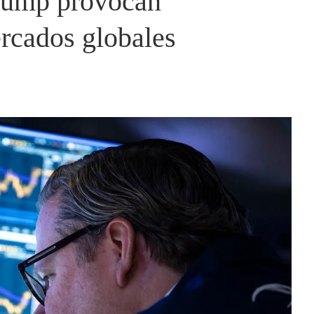
rump provocan
ercados globales