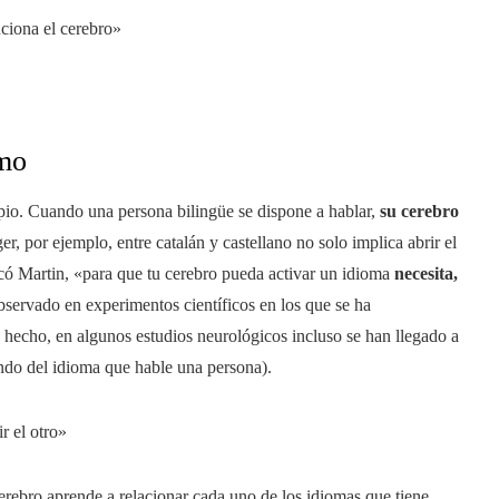
ciona el cerebro»
smo
pio. Cuando una persona bilingüe se dispone a hablar,
su cerebro
er, por ejemplo, entre catalán y castellano no solo implica abrir el
ó Martin, «para que tu cerebro pueda activar un idioma
necesita,
servado en experimentos científicos en los que se ha
e hecho, en algunos estudios neurológicos incluso se han llegado a
do del idioma que hable una persona).
r el otro»
cerebro aprende a relacionar cada uno de los idiomas que tiene