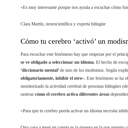
«Es muy interesante porque nos ayuda a escuchar cómo fun
Clara Martín, neurocientífica y experta bilingüe
Cómo tu cerebro ‘activó’ un modi
Para escuchar este fenómeno hay que empezar por el princi
se ve obligado a seleccionar un idioma
. El hecho de escog
‘diccionario mental’
de uno de los modismos. Según explic
obligatoriamente, inhibir el otro
«. Este fenómeno se ha ob
monitorizado la actividad cerebral de personas bilingües (d
rastrear
cómo el cerebro activa diferentes áreas
dependien
«Para que tu cerebro pueda activar un idioma necesita inhibi
Otra cosa a tener en cuenta es la manera en la que nuestro 