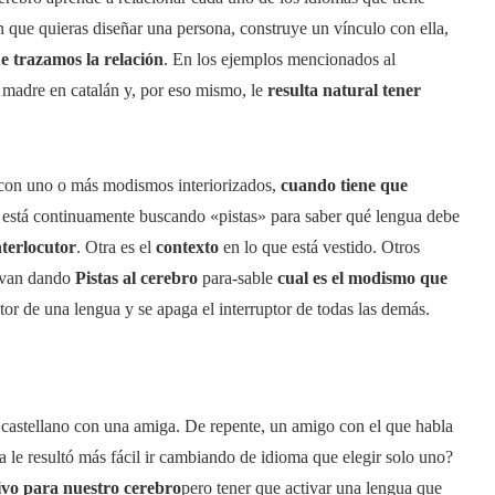
n que quieras diseñar una persona, construye un vínculo con ella,
ue trazamos la relación
. En los ejemplos mencionados al
u madre en catalán y, por eso mismo, le
resulta natural tener
con uno o más modismos interiorizados,
cuando tiene que
 está continuamente buscando «pistas» para saber qué lengua debe
nterlocutor
. Otra es el
contexto
en lo que está vestido. Otros
 van dando
Pistas al cerebro
para-sable
cual es el modismo que
ptor de una lengua y se apaga el interruptor de todas las demás.
astellano con una amiga. De repente, un amigo con el que habla
ra le resultó más fácil ir cambiando de idioma que elegir solo uno?
ivo para nuestro cerebro
pero tener que activar una lengua que