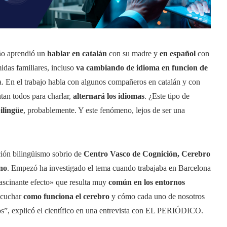
iño aprendió un
hablar en catalán
con su madre y
en español
con
idas familiares, incluso
va cambiando de idioma en funcion de
a. En el trabajo habla con algunos compañeros en catalán y con
ntan todos para charlar,
alternará los idiomas
. ¿Este tipo de
ilingüe
, probablemente. Y este fenómeno, lejos de ser una
ción bilingüismo sobrio de
Centro Vasco de Cognición, Cerebro
eno
. Empezó ha investigado el tema cuando trabajaba en Barcelona
fascinante efecto» que resulta muy
común en los entornos
scuchar
como funciona el cerebro
y cómo cada uno de nosotros
los”, explicó el científico en una entrevista con EL PERIÓDICO.