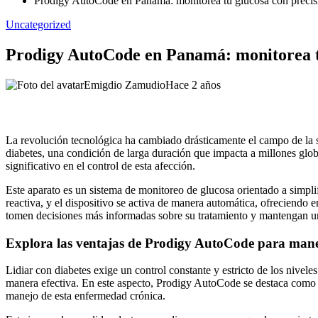
Prodigy AutoCode en Panamá: monitorea tu glucosa con precis
Uncategorized
Prodigy AutoCode en Panamá: monitorea tu
Emigdio Zamudio
Hace 2 años
La revolución tecnológica ha cambiado drásticamente el campo de la s
diabetes, una condición de larga duración que impacta a millones glob
significativo en el control de esta afección.
Este aparato es un sistema de monitoreo de glucosa orientado a simplif
reactiva, y el dispositivo se activa de manera automática, ofreciendo 
tomen decisiones más informadas sobre su tratamiento y mantengan un
Explora las ventajas de Prodigy AutoCode para manej
Lidiar con diabetes exige un control constante y estricto de los nivele
manera efectiva. En este aspecto, Prodigy AutoCode se destaca como u
manejo de esta enfermedad crónica.