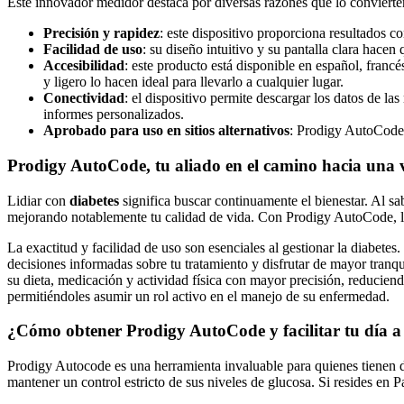
Este innovador medidor destaca por diversas razones que lo convierten
Precisión y rapidez
: este dispositivo proporciona resultados c
Facilidad de uso
: su diseño intuitivo y su pantalla clara hac
Accesibilidad
:
este producto está disponible en español, franc
y ligero lo hacen ideal para llevarlo a cualquier lugar.
Conectividad
:
el dispositivo permite descargar los datos de la
informes personalizados.
Aprobado para uso en sitios alternativos
:
Prodigy AutoCode h
Prodigy AutoCode, tu aliado en el camino hacia una 
Lidiar con
diabetes
significa buscar continuamente el bienestar. Al sa
mejorando notablemente tu calidad de vida. Con Prodigy AutoCode, la 
La exactitud y facilidad de uso son esenciales al gestionar la diabetes
decisiones informadas sobre tu tratamiento y disfrutar de mayor tranqu
su dieta, medicación y actividad física con mayor precisión, reducien
permitiéndoles asumir un rol activo en el manejo de su enfermedad.
¿Cómo obtener Prodigy AutoCode y facilitar tu día 
Prodigy Autocode es una herramienta invaluable para quienes tienen di
mantener un control estricto de sus niveles de glucosa. Si resides en 