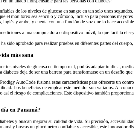
 en un aliado indispensable para las personas con diabetes:
onfiables de los niveles de glucosa en sangre en tan solo unos segundos,
en que el monitoreo sea sencillo y cómodo, incluso para personas mayore
és, inglés y árabe, y cuenta con una función de voz que lo hace accesi
s mediciones a una computadora o dispositivo móvil, lo que facilita el se
a sido aprobado para realizar pruebas en diferentes partes del cuerpo, l
vida más sana
ber tus niveles de glucosa en tiempo real, podrás adaptar tu dieta, medi
diabetes deja de ser una barrera para transformarse en un desafío que 
. Prodigy AutoCode fusiona estas características para ofrecerte un contr
ilidad. Los beneficios de emplear este medidor son variados. Al conocer
do así el riesgo de complicaciones. Este dispositivo también proporcion
a día en Panamá?
abetes y buscan mejorar su calidad de vida. Su precisión, accesibilida
Panamá y buscas un glucómetro confiable y accesible, este innovador dispo