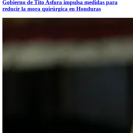
Gobierno de Tito Asfura impulsa medidas para
reducir la mora quirúrgica en Honduras