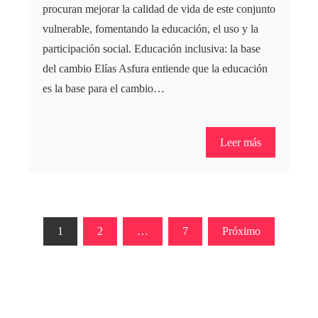
procuran mejorar la calidad de vida de este conjunto
vulnerable, fomentando la educación, el uso y la
participación social. Educación inclusiva: la base
del cambio Elías Asfura entiende que la educación
es la base para el cambio…
Leer más
Paginación
1
2
…
7
Próximo
de
entradas