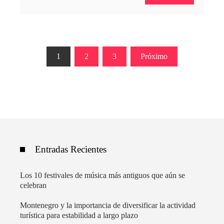
Paginación
1
2
3
Próximo
de
entradas
Entradas Recientes
Los 10 festivales de música más antiguos que aún se
celebran
Montenegro y la importancia de diversificar la actividad
turística para estabilidad a largo plazo